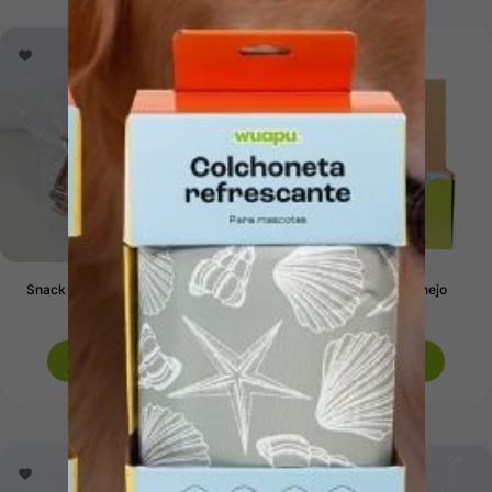
Snack Light BBQ Salmón. 1kg
Snack Oreja de Conejo
34,89
€
3,29
€
Añadir al carrito
Añadir al carrito