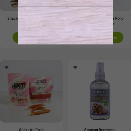
Snacks Sticks twisted. 500 g
Sticks con Pechuga de Pollo
11,65
€
14,45
€
-
40,68
€
Añadir al carrito
Seleccionar opciones
Sticks de Pollo
Stopcan Repelente