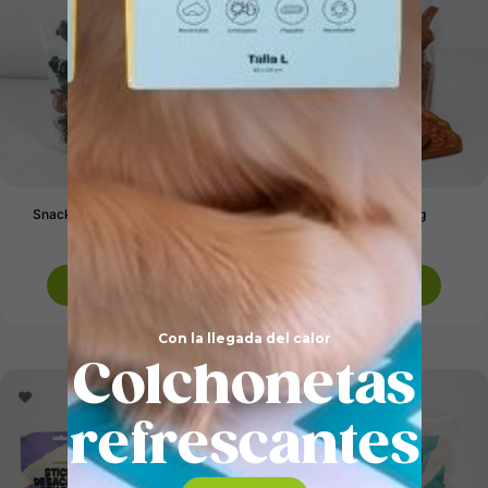
Snack Ositos Rellenos. 1 kg
Snack Pizza. 1 kg
31,49
€
29,99
€
Añadir al carrito
Añadir al carrito
Con la llegada del calor
Colchonetas
refrescantes