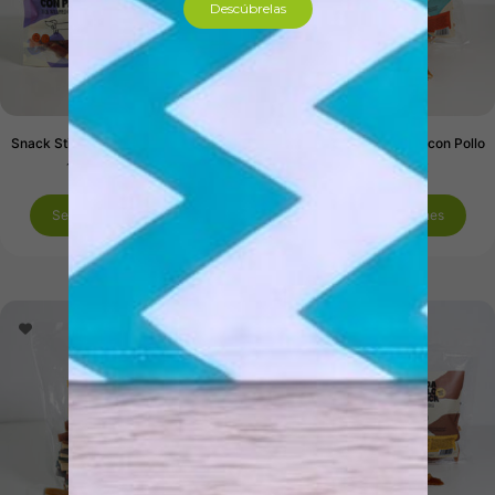
Descúbrelas
Snack Sticks de Bacalao con Pato
Snack Sticks de Bacalao con Pollo
17,69
€
-
52,68
€
17,65
€
-
52,68
€
Seleccionar opciones
Seleccionar opciones