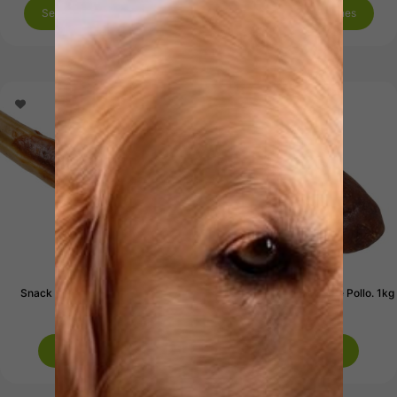
Seleccionar opciones
Seleccionar opciones
Snack Light BBQ Chuleta. 1kg
Snack Light BBQ Muslo de Pollo. 1kg
33,49
€
34,89
€
Añadir al carrito
Añadir al carrito