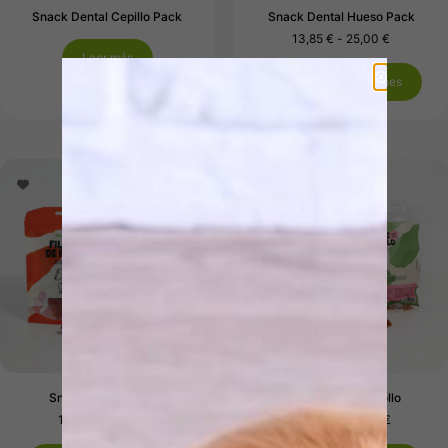
Snack Dental Cepillo Pack
Snack Dental Hueso Pack
13,85
€
-
25,00
€
Leer más
Seleccionar opciones
Snack Filete de Pato
Snack Filete de Pollo
15,09
€
-
43,80
€
13,39
€
-
40,68
€