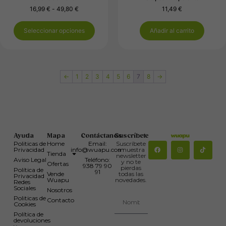
16,99
€
-
49,80
€
11,49
€
Seleccionar opciones
Añadir al carrito
←
1
2
3
4
5
6
7
8
→
Ayuda
Mapa
Contáctanos
Suscríbete
Politicas de
Home
Email:
Suscríbete
Privacidad
info@wuapu.com
a nuestra
Tienda
newsletter
Aviso Legal
Teléfono:
y no te
Ofertas
938 79 90
pierdas
Política de
91
Vende
todas las
Privacidad
Wuapu
novedades.
Redes
Sociales
Nosotros
Politicas de
Contacto
Cookies
Política de
devoluciones