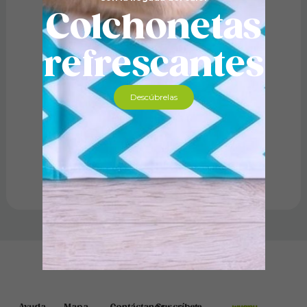
Colchonetas
refrescantes
Descúbrelas
Comedero Doble Regulable Inox.
25,59
€
-
33,79
€
Seleccionar opciones