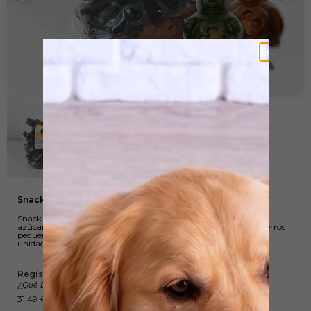
Snack Ositos Rellenos. 1 kg
Snack para perros nutricionalmente equilibrado al no contener
azúcares, cereales ni glúten en forma de ositos. Indicado para perros
pequeños/medianos, los ositos miden 7cm. Envase de 1kg con 25
unidades aproximadamente
Regístrate, comparte y gana Wuapu Points :
¿Qué Es Esto?
31,49
€