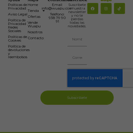
Ayuda
Mapa
Contáctanos
Suscríbete
Politicas de
Home
Email:
Suscríbete
Privacidad
info@wuapu.com
a nuestra
Tienda
newsletter
Aviso Legal
Teléfono:
y no te
Ofertas
938 79 90
pierdas
Política de
91
Vende
todas las
Privacidad
Wuapu
novedades.
Redes
Sociales
Nosotros
Politicas de
Contacto
Cookies
Política de
devoluciones
y
reembolsos
Subscríbete