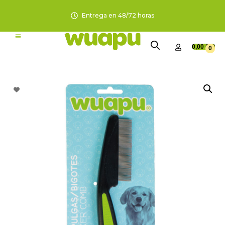
Entrega en 48/72 horas
0,00
€
0