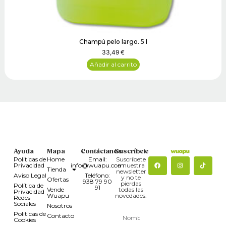
Champú pelo largo. 5 l
33,49
€
Añadir al carrito
Ayuda
Mapa
Contáctanos
Suscríbete
Politicas de
Home
Email:
Suscríbete
Privacidad
info@wuapu.com
a nuestra
Tienda
newsletter
Aviso Legal
Teléfono:
y no te
Ofertas
938 79 90
pierdas
Política de
91
Vende
todas las
Privacidad
Wuapu
novedades.
Redes
Sociales
Nosotros
Politicas de
Contacto
Cookies