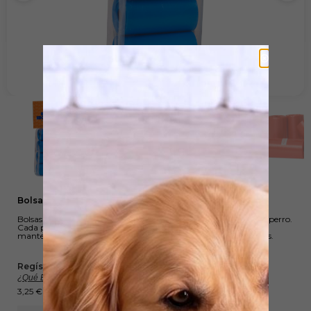
Bolsas Higiénicas para Perros 4 Rollos
Bolsas higiénicas de alta calidad para recoger los desechos de tu perro.
Cada pack contiene 4 rollos de 15 bolsas cada uno, ideales para
mantener tus paseos limpios y cómodos. Disponible en 3 colores.
Regístrate, comparte y gana Wuapu Points :
¿Qué Es Esto?
3,25
€