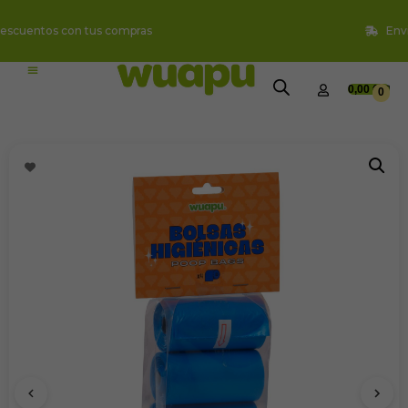
Envio Gratis a partir de 49€
0,00
€
0