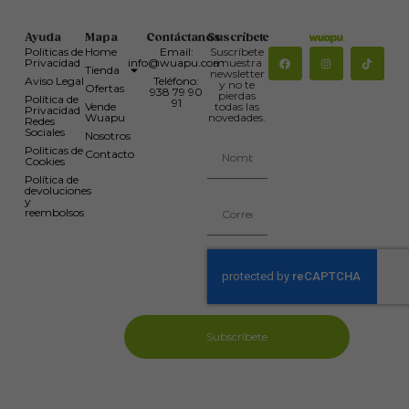
Ayuda
Mapa
Contáctanos
Suscríbete
Politicas de
Home
Email:
Suscríbete
Privacidad
info@wuapu.com
a nuestra
Tienda
newsletter
Aviso Legal
Teléfono:
y no te
Ofertas
938 79 90
pierdas
Política de
91
Vende
todas las
Privacidad
Wuapu
novedades.
Redes
Sociales
Nosotros
Politicas de
Contacto
Cookies
Política de
devoluciones
y
reembolsos
Subscríbete