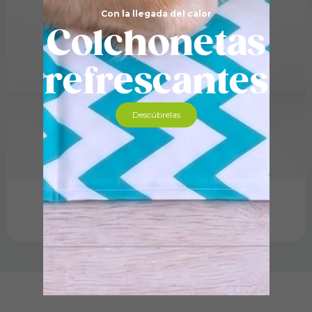
Con la llegada del calor
Colchonetas
refrescantes
Descúbrelas
Colchoneta Refrescante Gel
9,35
€
-
24,60
€
Seleccionar opciones