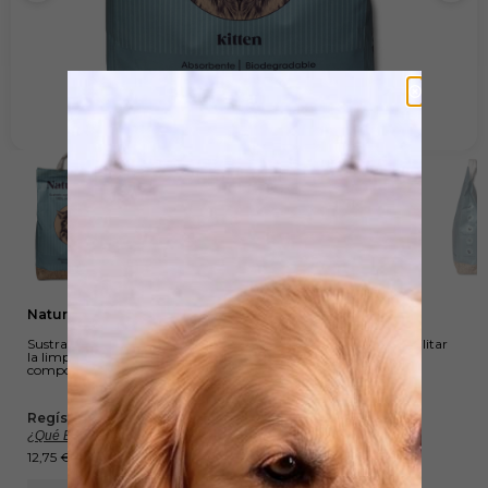
Naturcorn Kitten 6 l
Sustrato de maíz triturado Naturcorn Kitten, diseñado para facilitar
la limpieza del arenero y neutralizar olores. Biodegradable,
compostable y perfecto para gatitos. Envase de 6 litros.
Regístrate, comparte y gana Wuapu Points :
¿Qué Es Esto?
12,75
€
-
72,69
€