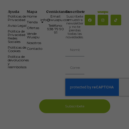
Ayuda
Mapa
Contáctanos
Suscríbete
Politicas de
Home
Email:
Suscríbete
Privacidad
info@wuapu.com
a nuestra
Tienda
newsletter
Aviso Legal
Teléfono:
y no te
Ofertas
938 79 90
pierdas
Política de
91
Vende
todas las
Privacidad
Wuapu
novedades.
Redes
Sociales
Nosotros
Politicas de
Contacto
Cookies
Política de
devoluciones
y
reembolsos
Subscríbete