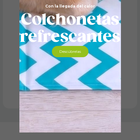
Con la llegada del calor
Colchonetas
refrescantes
Descúbrelas
Limpiador Hábitat. 750 ml
11,19
€
Añadir al carrito