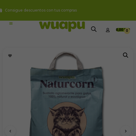
Envio Gratis a partir de 49€
0,00
€
0