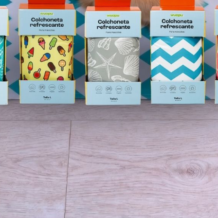
le Regulable Inox.
Caña en forma de Pez
59
€
-
33,79
€
3,80
€
ionar opciones
Añadir al carrito