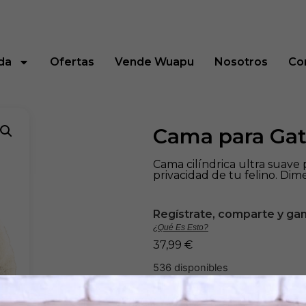
Envio Gratis a partir de 49€
da
Ofertas
Vende Wuapu
Nosotros
Co
Cama para Ga
Cama cilíndrica ultra suave 
privacidad de tu felino. Dim
Regístrate, comparte y ga
¿Qué Es Esto?
37,99
€
536 disponibles
Añadir al carrito