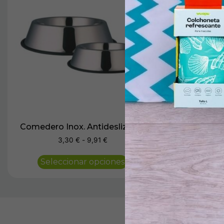
Comedero Inox. Antideslizante
Comedero Dob
3,30
€
-
9,91
€
25,
Seleccionar opciones
Selecc