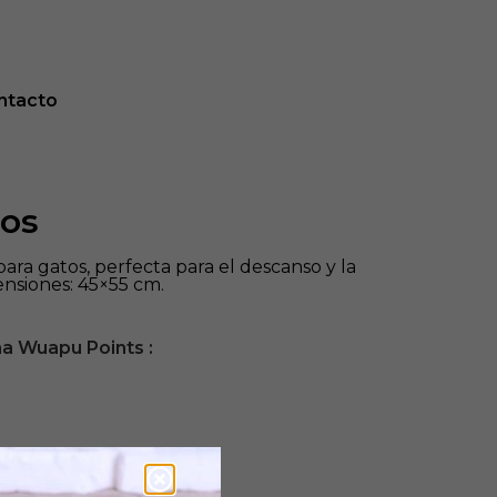
0
ntacto
tos
para gatos, perfecta para el descanso y la
ensiones: 45×55 cm.
na Wuapu Points :