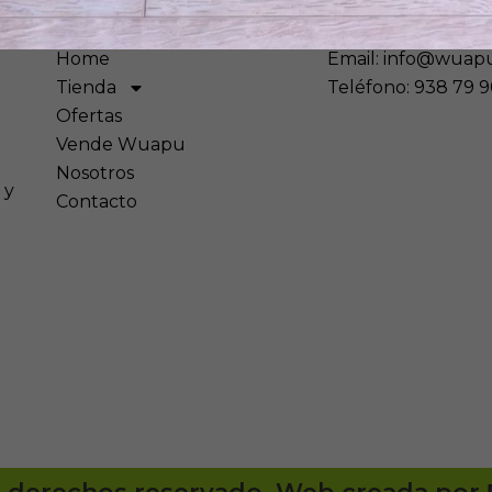
Mapa
Contáctanos
Home
Email: info@wuap
Tienda
Teléfono: 938 79 9
Ofertas
Vende Wuapu
Nosotros
 y
Contacto