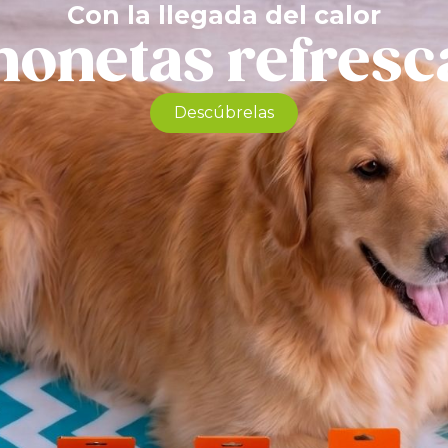
Con la llegada del calor
honetas refresc
Más información
Descúbrelas
Productos relacionados