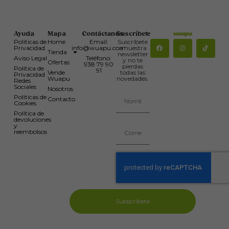
Ayuda
Mapa
Contáctanos
Suscríbete
Politicas de
Home
Email:
Suscríbete
Privacidad
info@wuapu.com
a nuestra
Tienda
newsletter
Aviso Legal
Teléfono:
y no te
Ofertas
938 79 90
pierdas
Política de
91
Vende
todas las
Privacidad
Wuapu
novedades.
Redes
Sociales
Nosotros
Politicas de
Contacto
Cookies
Política de
devoluciones
y
reembolsos
Subscríbete