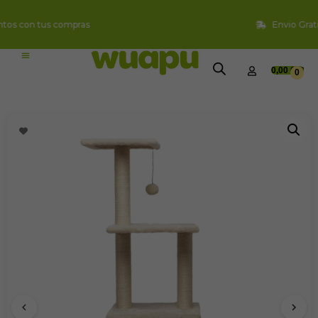
Envio Gratis a partir de 49€
0,00
€
0