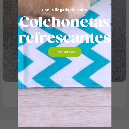
Con la llegada del calor
Colchonetas
refrescantes
Descúbrelas
Gel repelente exteriores 480 g
11,49
€
Añadir al carrito