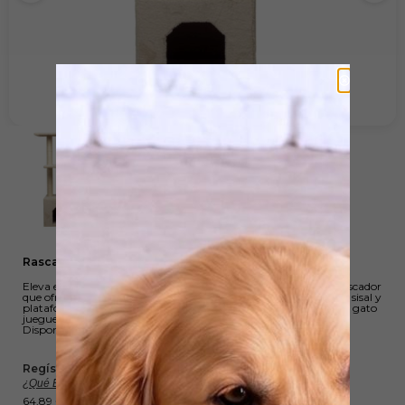
Rascador Three
Eleva el espacio de tu gato con el Trepador Three, un mueble rascador
que ofrece diversión y descanso. Con escondite cúbico, postes de sisal y
plataformas a 100cm de altura, es el lugar perfecto para que tu gato
juegue, explore y descanse. Dimensiones: 37,5×37,5×100 cm.
Disponible en negro y beige.
Regístrate, comparte y gana Wuapu Points :
¿Qué Es Esto?
64,89
€