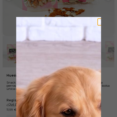
Huesitos de Calcio con Pollo
Snack con núcleo de calcio envuelto en pollo desecado, ideal para
perros pequeños. Formatos en
pack de 12 bolsas de 100 g
o bolsa
única de 500 g.
Regístrate, comparte y gana Wuapu Points :
¿Qué Es Esto?
11,99
€
-
35,88
€