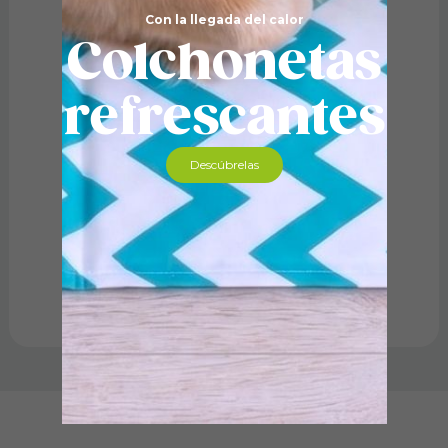
Con la llegada del calor
Colchonetas
refrescantes
Descúbrelas
Champú pelo largo. 5 l
33,49
€
Añadir al carrito