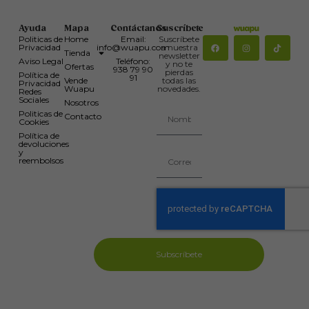
Ayuda
Mapa
Contáctanos
Suscríbete
Politicas de
Home
Email:
Suscríbete
Privacidad
info@wuapu.com
a nuestra
Tienda
newsletter
Aviso Legal
Teléfono:
y no te
Ofertas
938 79 90
pierdas
Política de
91
Vende
todas las
Privacidad
Wuapu
novedades.
Redes
Sociales
Nosotros
Politicas de
Contacto
Cookies
Política de
devoluciones
y
reembolsos
Subscríbete